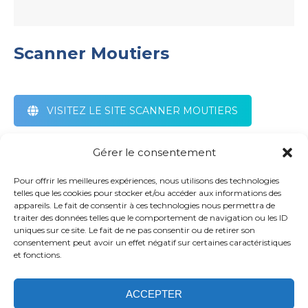
Scanner Moutiers
VISITEZ LE SITE SCANNER MOUTIERS
Gérer le consentement
PRENDRE RDV
Pour offrir les meilleures expériences, nous utilisons des technologies
telles que les cookies pour stocker et/ou accéder aux informations des
appareils. Le fait de consentir à ces technologies nous permettra de
43 Rue de l’Ecole des Mines
traiter des données telles que le comportement de navigation ou les ID
73600 Moûtiers
uniques sur ce site. Le fait de ne pas consentir ou de retirer son
consentement peut avoir un effet négatif sur certaines caractéristiques
et fonctions.
04 80 98 98 77
ACCEPTER
Politique de confidentialité
Confidentialité