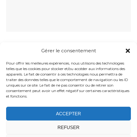
HORAIRES D’OUVERTURE
Gérer le consentement
Du lundi au vendredi : 8h15 à 12h30 et de 13h30 à
18h00
Pour offrir les meilleures expériences, nous utilisons des technologies
telles que les cookies pour stocker et/ou accéder aux informations des
25 Rue Bayard
appareils. Le fait de consentir à ces technologies nous permettra de
38260 La Côte-Saint-André
traiter des données telles que le comportement de navigation ou les ID
uniques sur ce site. Le fait de ne pas consentir ou de retirer son
04 74 20 34 55
consentement peut avoir un effet négatif sur certaines caractéristiques
https://radiologie-cotesaintandre.fr/
et fonctions.
ACCEPTER
Politique de confidentialité
Confidentialité
Application
Mentions légales
Politique de cookies
REFUSER
(UE)