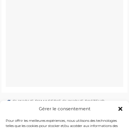
CLINIQUE D’IMAGERIE CLINIQUE PASTEUR
54 Rue du Professeur Pozzi
Gérer le consentement
24100 Bergerac
Pour offrir les meilleures expériences, nous utilisons des technologies
Accès Service Radiologie
telles que les cookies pour stocker et/ou accéder aux informations des
Rue Malbec (rez-de-chaussée)