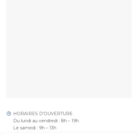
HORAIRES D’OUVERTURE
Du lundi au vendredi : 8h – 19h
Le samedi : 9h – 13h
1 avenue de la Reine Anne, 78490 Montfort l’Amaury