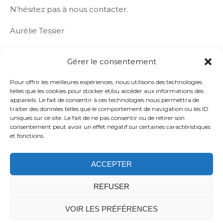
N’hésitez pas à nous contacter.
Aurélie Tessier
a.tessier@franceimageries.fr / 07 86 76 94 05
Gérer le consentement
Pour offrir les meilleures expériences, nous utilisons des technologies
telles que les cookies pour stocker et/ou accéder aux informations des
appareils. Le fait de consentir à ces technologies nous permettra de
traiter des données telles que le comportement de navigation ou les ID
uniques sur ce site. Le fait de ne pas consentir ou de retirer son
consentement peut avoir un effet négatif sur certaines caractéristiques
et fonctions.
ACCEPTER
Politique de confidentialité
Confidentialité
Application
Mentions légales
Politique de cookies
REFUSER
(UE)
VOIR LES PRÉFÉRENCES
© 2026 France Imageries Territoires – Tous Droits
Réservés